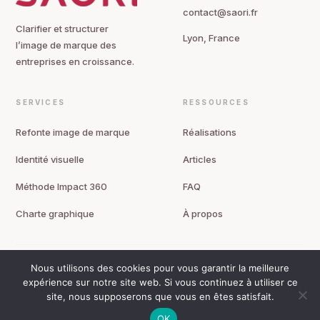
contact@saori.fr
Clarifier et structurer
Lyon, France
l’image de marque des
entreprises en croissance.
SERVICES
RESSOURCES
Refonte image de marque
Réalisations
Identité visuelle
Articles
Méthode Impact 360
FAQ
Charte graphique
À propos
Nous utilisons des cookies pour vous garantir la meilleure
© 2026 SAORI — Image de marque & identité visuelle. Tous droits réservés.
expérience sur notre site web. Si vous continuez à utiliser ce
Mentions légales
Politique de confidentialité
site, nous supposerons que vous en êtes satisfait.
OK