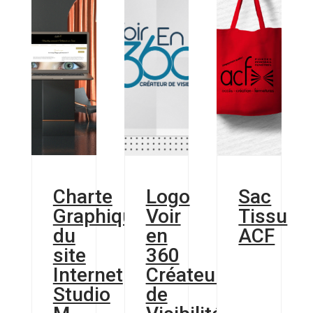
Charte
Logo
Sac
Graphique
Voir
Tissu
du
en
ACF
site
360
Internet
Créateur
Studio
de